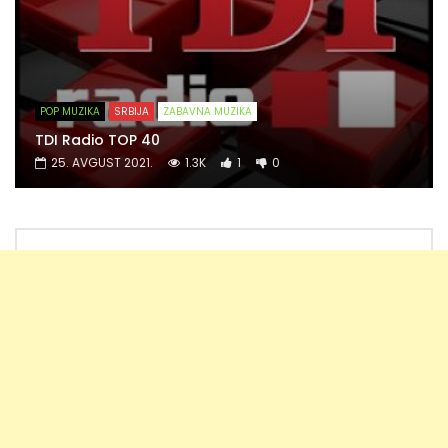
POP MUZIKA
SRBIJA
ZABAVNA MUZIKA
TDI Radio TOP 40
25. AVGUST 2021.
1.3K
1
0