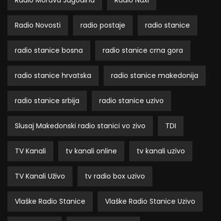
Radio Morava Jagodina
Radio Naxi
Radio Novosti
radio postaje
radio stanice
radio stanice bosna
radio stanice crna gora
radio stanice hrvatska
radio stanice makedonija
radio stanice srbija
radio stanice uzivo
Slusaj Makedonski radio stanici vo zivo
TDI
TV Kanali
tv kanali online
tv kanali uzivo
TV Kanali Uživo
tv radio box uzivo
Vlaške Radio Stanice
Vlaške Radio Stanice Uzivo