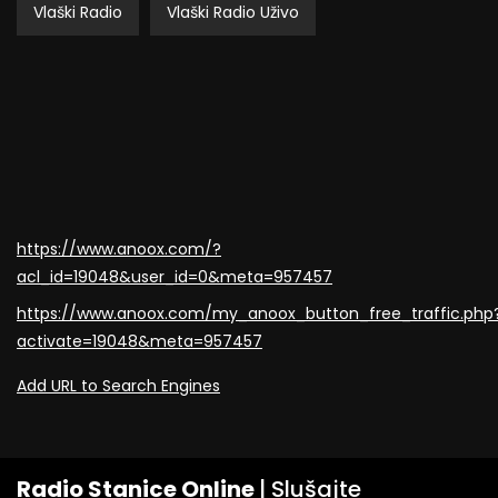
Vlaški Radio
Vlaški Radio Uživo
https://www.anoox.com/?
acl_id=19048&user_id=0&meta=957457
https://www.anoox.com/my_anoox_button_free_traffic.php
activate=19048&meta=957457
Add URL to Search Engines
Radio Stanice Online
| Slušajte