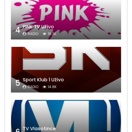
PINK TV Uživo
4
RADIO
16.2K
Sport Klub 1 Uživo
5
RADIO
14.8K
TV Vlasotince
6