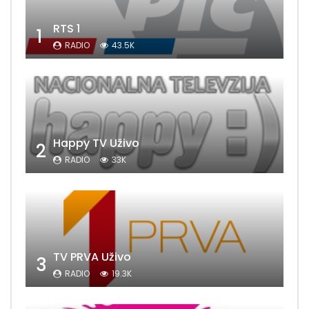
RTS 1
1
RADIO
43.5K
Happy TV Uživo
2
RADIO
33K
TV PRVA Uživo
3
RADIO
19.3K