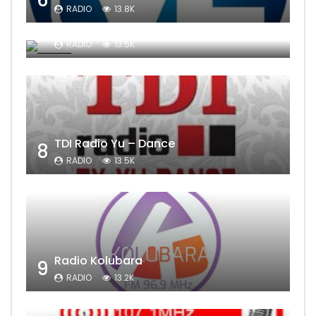
RADIO
13.8K
Sat Televizija
7
RADIO
13.5K
TDI Radio Yu – Dance
8
RADIO
13.5K
Radio Kolubara
9
RADIO
13.2K