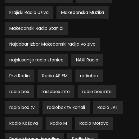
Krajiški Radio Uzivo
Makedonska Muzika
Makedonski Radio Stanici
Najdobar izbor Makedonski radija vo zivo
najslusanije radio stanice
NAXI Radio
Prvi Radio
Radio AS FM
radiobox
radio box
radiobox info
radio box info
radio box tv
radiobox tv kanali
Radio JAT
Radio Košava
Radio M
Radio Morava