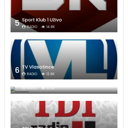
Sport Klub 1 Uživo
5
RADIO
14.8K
TV Vlasotince
6
RADIO
13.8K
Sat Televizija
7
RADIO
13.5K