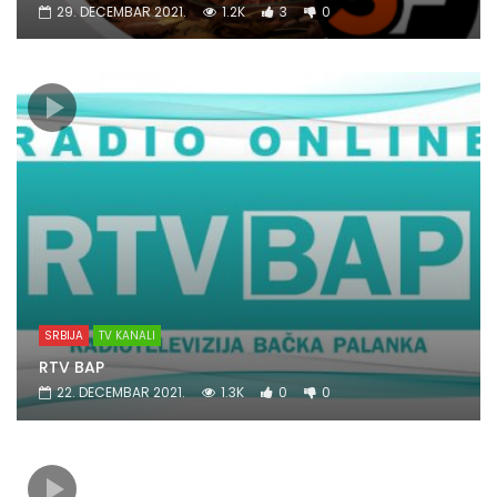
29. DECEMBAR 2021.
1.2K
3
0
SRBIJA
TV KANALI
RTV BAP
22. DECEMBAR 2021.
1.3K
0
0