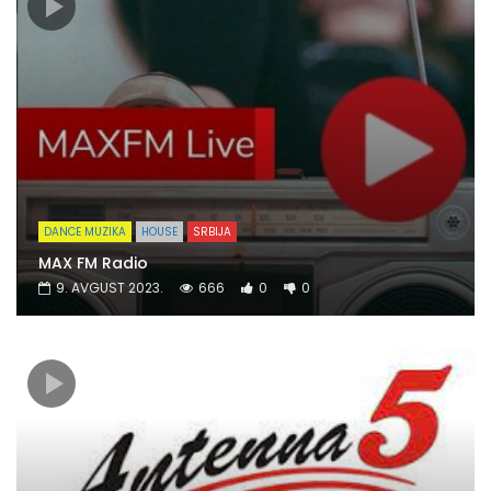
DANCE MUZIKA
HOUSE
SRBIJA
MAX FM Radio
9. AVGUST 2023.
666
0
0