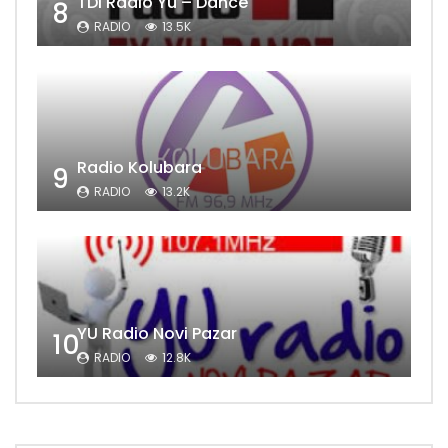
TDI Radio Yu – Dance
8
RADIO
13.5K
Radio Kolubara
9
RADIO
13.2K
YU Radio Novi Pazar
10
RADIO
12.8K