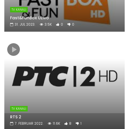
TV KANALI
Fast&FunBox Uživo
31. JUL 2023.
3.5K
0
0
TV KANALI
RTS 2
7. FEBRUAR 2022.
11.6K
8
1