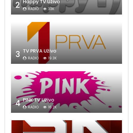
Happy TV Uživo
2
RADIO
33K
TV PRVA Uživo
3
RADIO
19.3K
PINK TV Uživo
4
RADIO
16.2K