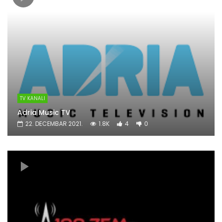
TV KANALI
Adria Music TV
22. DECEMBAR 2021.
1.8K
4
0