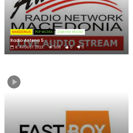
MAKEDONIJA
POP MUZIKA
ZABAVNA MUZIKA
Radio Antena 5
8. AVGUST 2023.
506
0
0