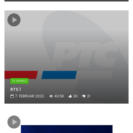
TV KANALI
RTS 1
7. FEBRUAR 2022.
43.5K
30
21