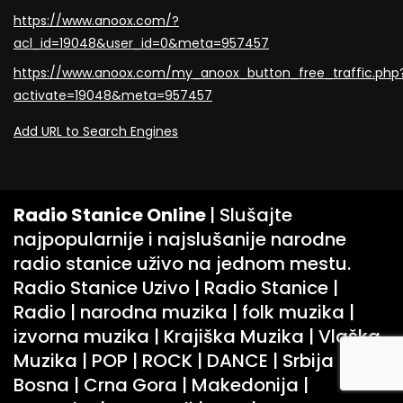
https://www.anoox.com/?
acl_id=19048&user_id=0&meta=957457
https://www.anoox.com/my_anoox_button_free_traffic.php
activate=19048&meta=957457
Add URL to Search Engines
Radio Stanice Online
| Slušajte
najpopularnije i najslušanije narodne
radio stanice uživo na jednom mestu.
Radio Stanice Uzivo | Radio Stanice |
Radio | narodna muzika | folk muzika |
izvorna muzika | Krajiška Muzika | Vlaška
Muzika | POP | ROCK | DANCE | Srbija |
Bosna | Crna Gora | Makedonija |