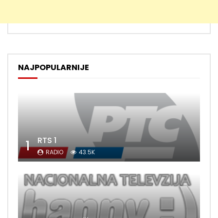
NAJPOPULARNIJE
RTS 1
1
RADIO
43.5K