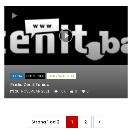
BOSNA
POP MUZIKA
ZABAVNA MUZIKA
Radio Zenit Zenica
26. NOVEMBAR 2021.
1.6K
0
0
Strana 1 od 2
1
2