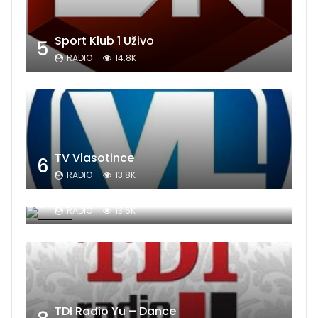
Sport Klub 1 Uživo
5
RADIO
14.8K
TV Vlasotince
6
RADIO
13.8K
Sat Televizija
7
RADIO
13.5K
TDI Radio Yu – Dance