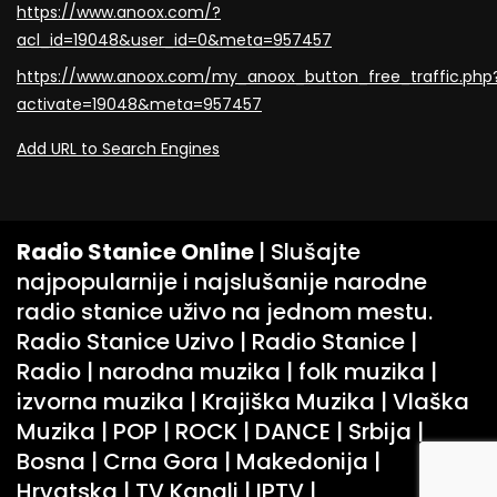
https://www.anoox.com/?
acl_id=19048&user_id=0&meta=957457
https://www.anoox.com/my_anoox_button_free_traffic.php
activate=19048&meta=957457
Add URL to Search Engines
Radio Stanice Online
| Slušajte
najpopularnije i najslušanije narodne
radio stanice uživo na jednom mestu.
Radio Stanice Uzivo | Radio Stanice |
Radio | narodna muzika | folk muzika |
izvorna muzika | Krajiška Muzika | Vlaška
Muzika | POP | ROCK | DANCE | Srbija |
Bosna | Crna Gora | Makedonija |
Hrvatska | TV Kanali | IPTV |