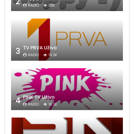
2
RADIO
33K
TV PRVA Uživo
3
RADIO
19.3K
PINK TV Uživo
4
RADIO
16.2K