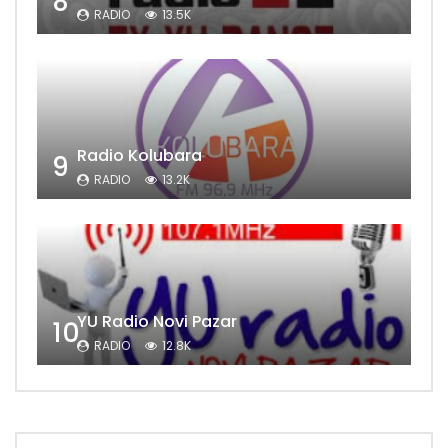
8
RADIO
13.5K
Radio Kolubara
9
RADIO
13.2K
YU Radio Novi Pazar
10
RADIO
12.8K