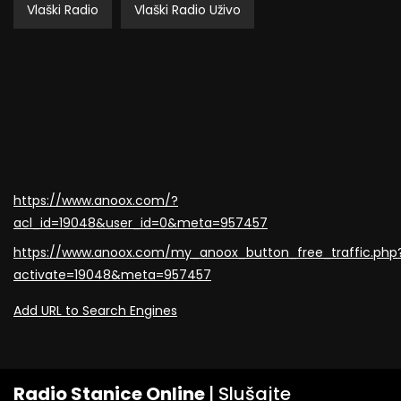
Vlaški Radio
Vlaški Radio Uživo
https://www.anoox.com/?
acl_id=19048&user_id=0&meta=957457
https://www.anoox.com/my_anoox_button_free_traffic.php
activate=19048&meta=957457
Add URL to Search Engines
Radio Stanice Online
| Slušajte