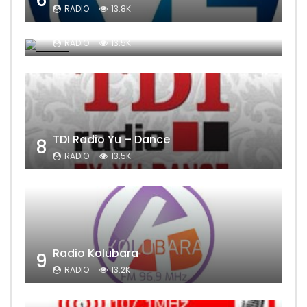
RADIO
13.8K
Sat Televizija
7
RADIO
13.5K
TDI Radio Yu – Dance
8
RADIO
13.5K
Radio Kolubara
9
RADIO
13.2K