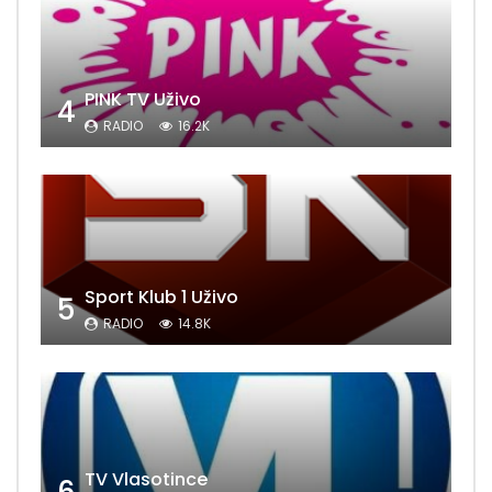
PINK TV Uživo
4
RADIO
16.2K
Sport Klub 1 Uživo
5
RADIO
14.8K
TV Vlasotince
6