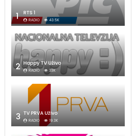
RTS 1
1
RADIO
43.5K
Happy TV Uživo
2
RADIO
33K
TV PRVA Uživo
3
RADIO
19.3K