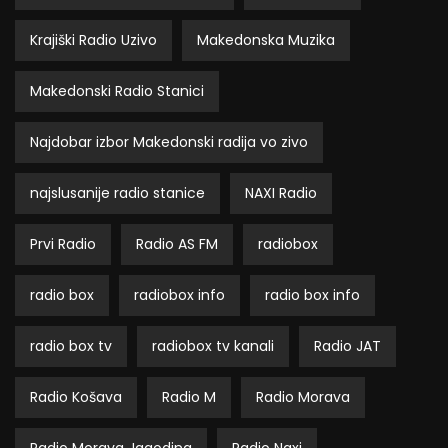
Krajiški Radio Uzivo
Makedonska Muzika
Makedonski Radio Stanici
Najdobar izbor Makedonski radija vo zivo
najslusanije radio stanice
NAXI Radio
Prvi Radio
Radio AS FM
radiobox
radio box
radiobox info
radio box info
radio box tv
radiobox tv kanali
Radio JAT
Radio Košava
Radio M
Radio Morava