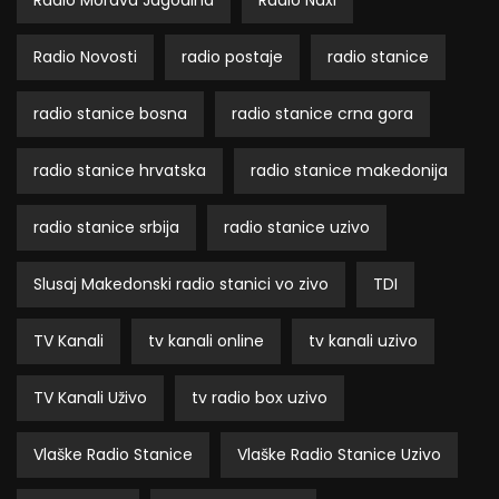
Radio Morava Jagodina
Radio Naxi
Radio Novosti
radio postaje
radio stanice
radio stanice bosna
radio stanice crna gora
radio stanice hrvatska
radio stanice makedonija
radio stanice srbija
radio stanice uzivo
Slusaj Makedonski radio stanici vo zivo
TDI
TV Kanali
tv kanali online
tv kanali uzivo
TV Kanali Uživo
tv radio box uzivo
Vlaške Radio Stanice
Vlaške Radio Stanice Uzivo