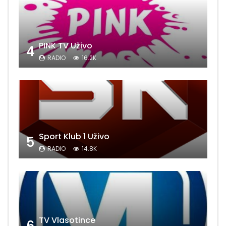
PINK TV Uživo
4
RADIO
16.2K
Sport Klub 1 Uživo
5
RADIO
14.8K
TV Vlasotince
6