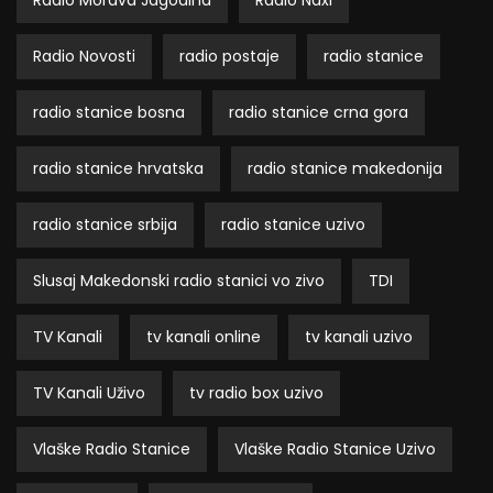
Radio Morava Jagodina
Radio Naxi
Radio Novosti
radio postaje
radio stanice
radio stanice bosna
radio stanice crna gora
radio stanice hrvatska
radio stanice makedonija
radio stanice srbija
radio stanice uzivo
Slusaj Makedonski radio stanici vo zivo
TDI
TV Kanali
tv kanali online
tv kanali uzivo
TV Kanali Uživo
tv radio box uzivo
Vlaške Radio Stanice
Vlaške Radio Stanice Uzivo