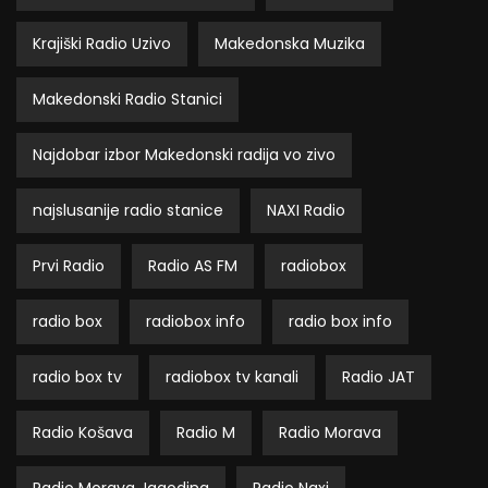
Krajiški Radio Uzivo
Makedonska Muzika
Makedonski Radio Stanici
Najdobar izbor Makedonski radija vo zivo
najslusanije radio stanice
NAXI Radio
Prvi Radio
Radio AS FM
radiobox
radio box
radiobox info
radio box info
radio box tv
radiobox tv kanali
Radio JAT
Radio Košava
Radio M
Radio Morava