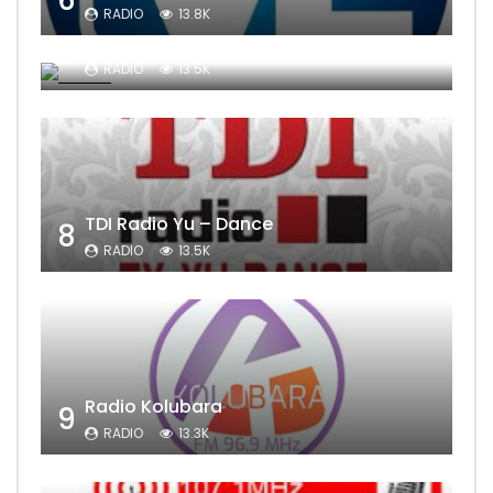
RADIO
13.8K
Sat Televizija
7
RADIO
13.5K
TDI Radio Yu – Dance
8
RADIO
13.5K
Radio Kolubara
9
RADIO
13.3K