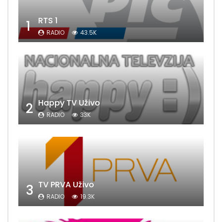
RTS 1
1
RADIO
43.5K
Happy TV Uživo
2
RADIO
33K
TV PRVA Uživo
3
RADIO
19.3K