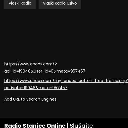
Vlaški Radio
Vlaški Radio Uživo
https://www.anoox.com/?
acl_id=19048&user_id=0&meta=957457
https://www.anoox.com/my_anoox_button_free_traffic.php
activate=19048&meta=957457
Add URL to Search Engines
Radio Stanice Online
| Slušajte