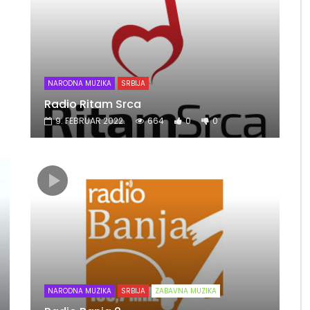
NARODNA MUZIKA
SRBIJA
Radio Ritam Srca
9. FEBRUAR 2022.
664
0
0
NARODNA MUZIKA
SRBIJA
ZABAVNA MUZIKA