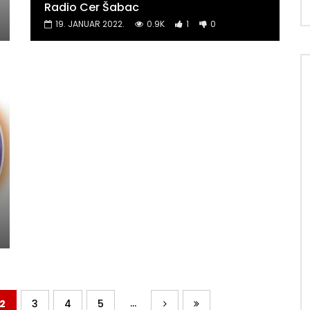
Radio Cer Šabac
19. JANUAR 2022.
0.9K
1
0
...
2
3
4
5