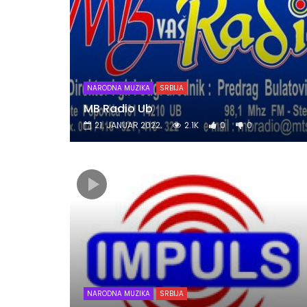
NARODNA MUZIKA
SRBIJA
MB Radio Ub
21. JANUAR 2022.
2.1K
0
0
NARODNA MUZIKA
SRBIJA