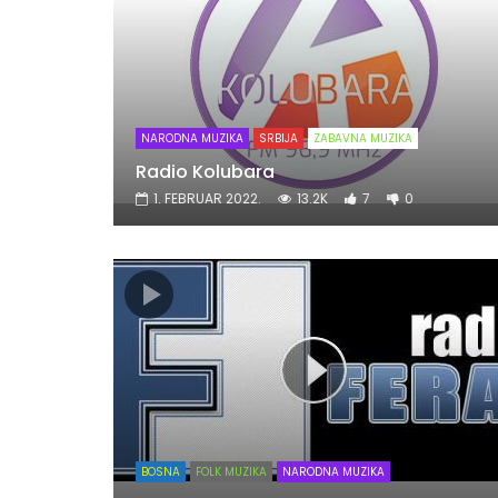
NARODNA MUZIKA
SRBIJA
ZABAVNA MUZIKA
Radio Kolubara
1. FEBRUAR 2022.
13.2K
7
0
BOSNA
FOLK MUZIKA
NARODNA MUZIKA