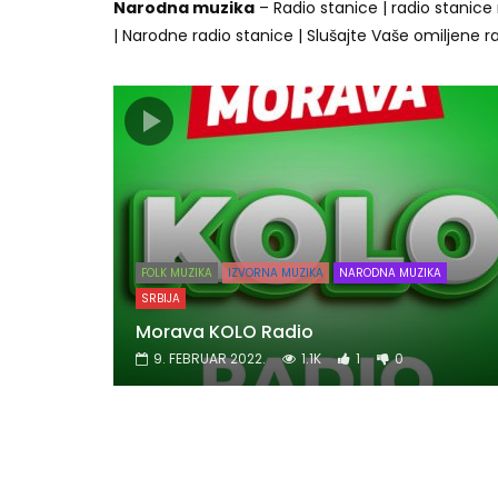
Narodna muzika
– Radio stanice | radio stanice
| Narodne radio stanice | Slušajte Vaše omiljene r
FOLK MUZIKA
IZVORNA MUZIKA
NARODNA MUZIKA
SRBIJA
Morava KOLO Radio
9. FEBRUAR 2022.
1.1K
1
0