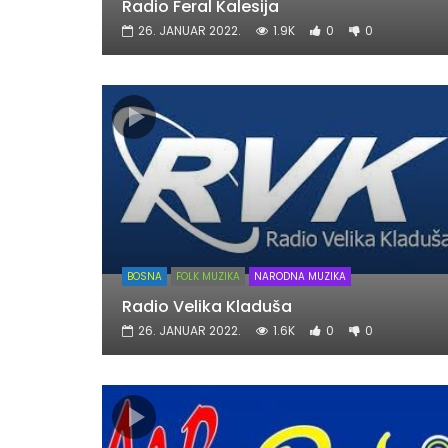
Radio Feral Kalesija
26. JANUAR 2022.
1.9K
0
0
BOSNA
FOLK MUZIKA
NARODNA MUZIKA
Radio Velika Kladuša
26. JANUAR 2022.
1.6K
0
0