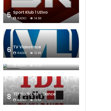
Sport Klub 1 Uživo
5
RADIO
14.8K
TV Vlasotince
6
RADIO
13.8K
Sat Televizija
7
RADIO
13.5K
TDI Radio Yu – Dance
8
RADIO
13.5K