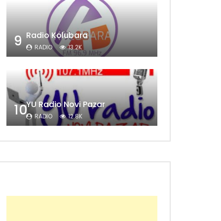
Radio Kolubara
9
RADIO
13.2K
YU Radio Novi Pazar
10
RADIO
12.8K