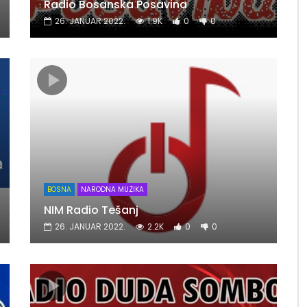
Radio Bosanska Posavina
26. JANUAR 2022.
1.9K
0
0
BOSNA
NARODNA MUZIKA
NIM Radio Tešanj
26. JANUAR 2022.
2.2K
0
0