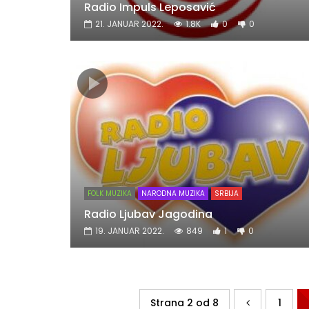
Radio Impuls Leposavić
21. JANUAR 2022.
1.8K
0
0
FOLK MUZIKA
NARODNA MUZIKA
SRBIJA
Radio Ljubav Jagodina
19. JANUAR 2022.
849
1
0
Strana 2 od 8
1