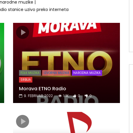
 narodne muzike |
adio stanice uzivo preko interneta
FOLK MUZIKA
IZVORNA MUZIKA
NARODNA MUZIKA
SRBIJA
Morava ETNO Radio
9. FEBRUAR 2022.
1.1K
0
0