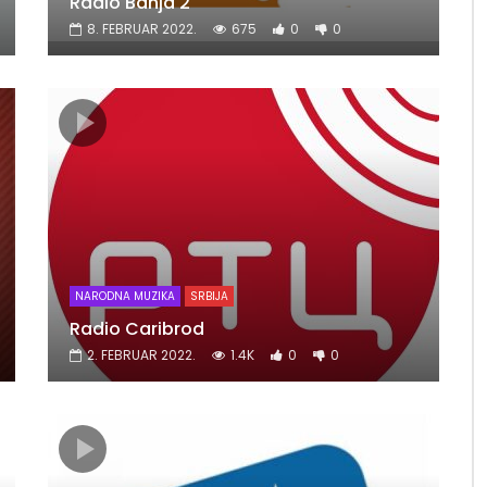
Radio Banja 2
8. FEBRUAR 2022.
675
0
0
NARODNA MUZIKA
SRBIJA
Radio Caribrod
2. FEBRUAR 2022.
1.4K
0
0