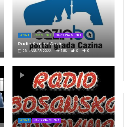
BOSNA
FOLK MUZIKA
NARODNA MUZIKA
Radio Krajina Cazin
26. JANUAR 2022.
1.8K
0
0
BOSNA
NARODNA MUZIKA