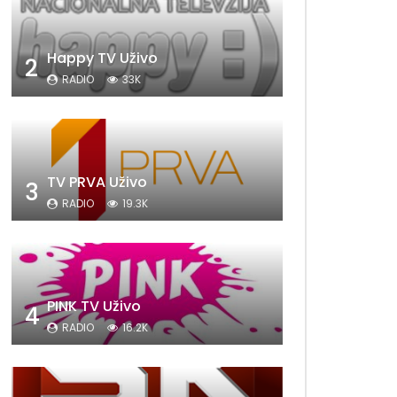
Happy TV Uživo
2
RADIO
33K
TV PRVA Uživo
3
RADIO
19.3K
PINK TV Uživo
4
RADIO
16.2K