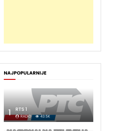
NAJPOPULARNIJE
RTS 1
1
RADIO
43.5K