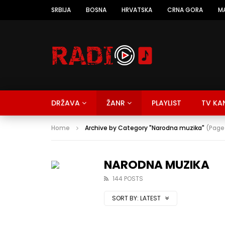
SRBIJA
BOSNA
HRVATSKA
CRNA GORA
M
DRŽAVA
ŽANR
PLAYLIST
TV KA
Home
Archive by Category "Narodna muzika"
(Page
NARODNA MUZIKA
144 POSTS
SORT BY:
LATEST