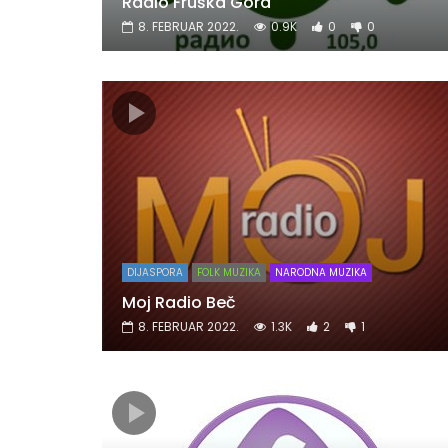
Radio Fruška Gora
8. FEBRUAR 2022.
0.9K
0
0
DIJASPORA
FOLK MUZIKA
NARODNA MUZIKA
Moj Radio Beč
8. FEBRUAR 2022.
1.3K
2
1