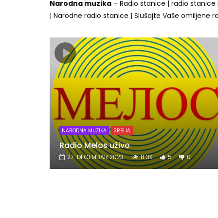
Narodna muzika
– Radio stanice | radio stanice
| Narodne radio stanice | Slušajte Vaše omiljene r
NARODNA MUZIKA
SRBIJA
Radio Melos uživo
27. DECEMBAR 2023.
8.3K
5
0