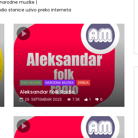
 narodne muzike |
adio stanice uzivo preko interneta
FOLK MUZIKA
NARODNA MUZIKA
SRBIJA
Aleksandar Folk Radio
29. SEPTEMBAR 2023.
7.3K
1
0