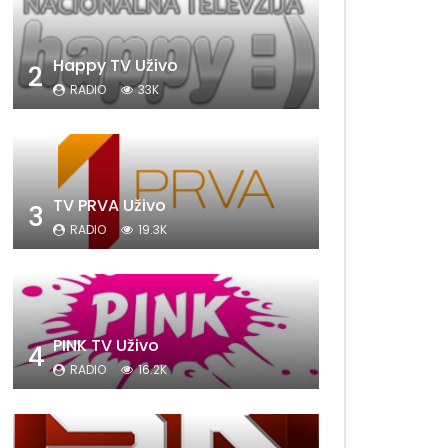
Happy TV Uživo
2
RADIO
33K
TV PRVA Uživo
3
RADIO
19.3K
PINK TV Uživo
4
RADIO
16.2K