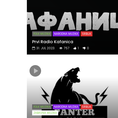
FOLK MUZIKA
NARODNA MUZIKA
SRBIJA
Prvi Radio Kafanica
31. JUL 2023.
757
1
0
FOLK MUZIKA
NARODNA MUZIKA
SRBIJA
ZABAVNA MUZIKA