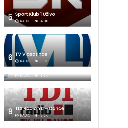
Sport Klub 1 Uživo
5
RADIO
14.8K
TV Vlasotince
6
RADIO
13.8K
Sat Televizija
7
RADIO
13.5K
TDI Radio Yu – Dance
8
RADIO
13.5K