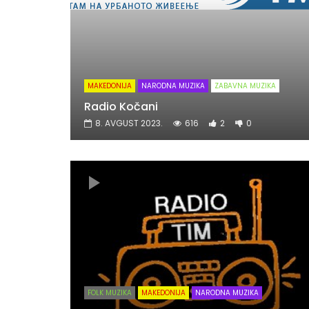
MAKEDONIJA
NARODNA MUZIKA
ZABAVNA MUZIKA
Radio Kočani
8. AVGUST 2023.
616
2
0
FOLK MUZIKA
MAKEDONIJA
NARODNA MUZIKA