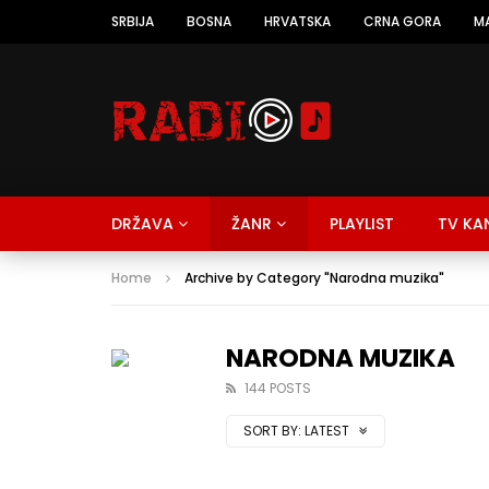
SRBIJA
BOSNA
HRVATSKA
CRNA GORA
M
DRŽAVA
ŽANR
PLAYLIST
TV KA
Home
Archive by Category "Narodna muzika"
NARODNA MUZIKA
144 POSTS
SORT BY:
LATEST