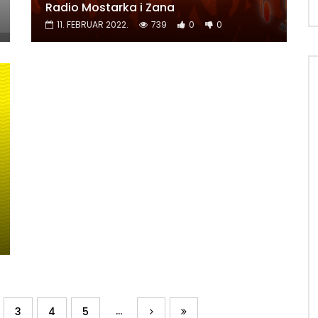
Radio Mostarka i Zana
11. FEBRUAR 2022.
739
0
0
...
3
4
5