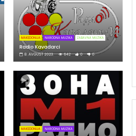
MAKEDONIJA
NARODNA MUZIKA
ZABAVNA MUZIKA
Radio Kavadarci
8. AVGUST 2023.
642
0
0
MAKEDONIJA
NARODNA MUZIKA