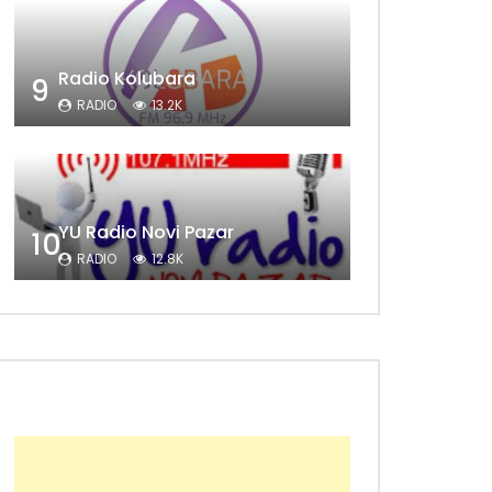
Radio Kolubara
9
RADIO
13.2K
YU Radio Novi Pazar
10
RADIO
12.8K