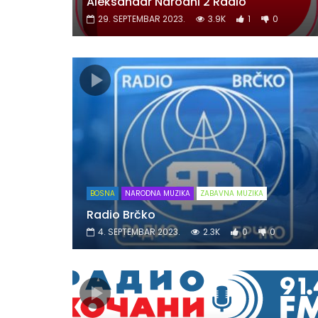
Aleksandar Narodni 2 Radio
29. SEPTEMBAR 2023.
3.9K
1
0
BOSNA
NARODNA MUZIKA
ZABAVNA MUZIKA
Radio Brčko
4. SEPTEMBAR 2023.
2.3K
0
0