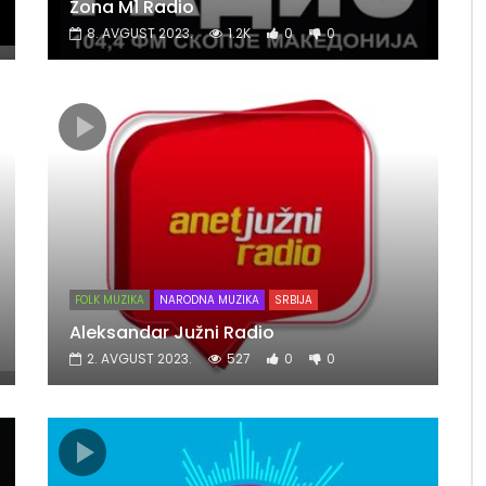
Zona M1 Radio
8. AVGUST 2023.
1.2K
0
0
FOLK MUZIKA
NARODNA MUZIKA
SRBIJA
Aleksandar Južni Radio
2. AVGUST 2023.
527
0
0