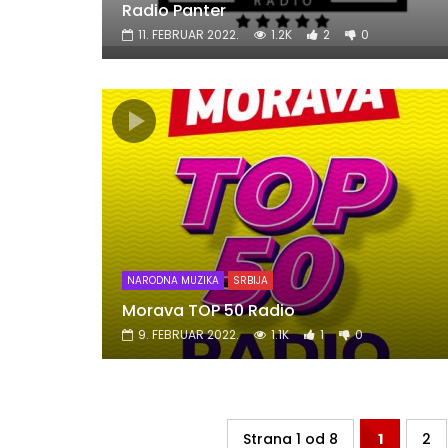
Radio Panter
11. FEBRUAR 2022.
1.2K
2
0
NARODNA MUZIKA
SRBIJA
Morava TOP 50 Radio
9. FEBRUAR 2022.
1.1K
1
0
Strana 1 od 8
1
2