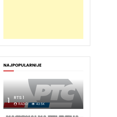
NAJPOPULARNIJE
RTS 1
1
RADIO
43.5K