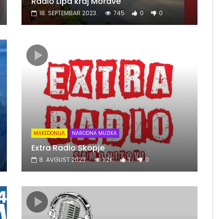
Radio Lipa kraj Morave
18. SEPTEMBAR 2023.
745
0
0
MAKEDONIJA
NARODNA MUZIKA
Extra Radio Skopje
8. AVGUST 2023.
1.2K
1
0