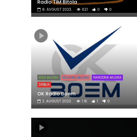
Radio TIM Bitola
8. AVGUST 2023.
621
0
0
FOLK MUZIKA
IZVORNA MUZIKA
NARODNA MUZIKA
SRBIJA
OK Radio Boem
2. AVGUST 2023.
1.1K
1
0